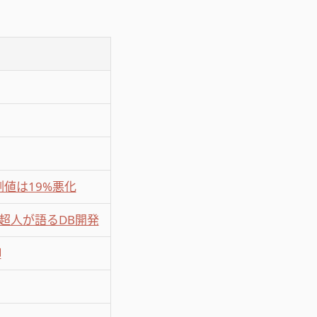
値は19%悪化
の超人が語るDB開発
御