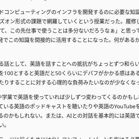
ドコンピューティングのインフラを開発するのに必要な知識を
ンズオン形式の課題で網羅していくという授業だった。履修
なんて、この先仕事で使うことは多分ないだろうなぁ」と思っ
oxの開発でこの知識を間接的に活用することになった。何があ
る話として、英語を話すことへの抵抗がちょっとずつ和ら
を100とすると英語だと50くらいにデバフがかかる感はあ
たりすることに対する心理的な負荷みたいなのが少なくな
や学業で英語を使っていれば少しずつ変わってくるのかもし
ている英語のポッドキャストを聴いたりや英語のYouTube
るのかもしれない。または、AIとの対話を基本的には英語
い。