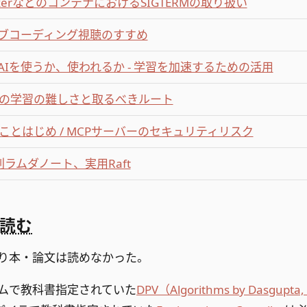
ckerなどのコンテナにおけるSIGTERMの取り扱い
ブコーディング視聴のすすめ
AIを使うか、使われるか - 学習を加速するための活用
stの学習の難しさと取るべきルート
Pことはじめ / MCPサーバーのセキュリティリスク
刊ラムダノート、実用Raft
読む
り本・論文は読めなかった。
ムで教科書指定されていた
DPV（Algorithms by Dasgupta, 