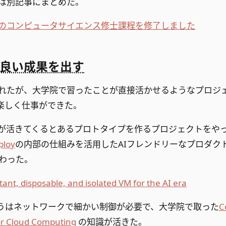
は別記事にまとめた。
のコンピュータサイエンス修士課程を修了しました
良い成果を出す
れたが、大学院で習ったことが直接活かせるようなプロジ
楽しく仕事ができた。
が活きてくるとあるプロトタイプを作るプロジェクトをや
ploy
の内部の仕組みを活用したAIフレンドリーなプロダク
わった。
ant, disposable, and isolated VM for the AI era
oxのほうはネットワークで細かい制御が必要で、大学院で取った
C
or Cloud Computing
の知識が活きた。