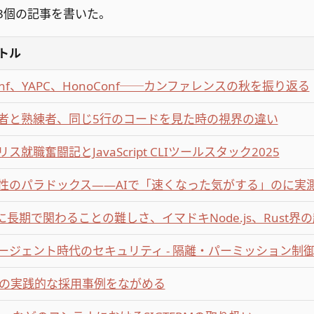
13個の記事を書いた。
トル
Conf、YAPC、HonoConf──カンファレンスの秋を振り返る
者と熟練者、同じ5行のコードを見た時の視界の違い
ス就職奮闘記とJavaScript CLIツールスタック2025
性のパラドックス――AIで「速くなった気がする」のに実測
Sに長期で関わることの難しさ、イマドキNode.js、Rust界
エージェント時代のセキュリティ - 隔離・パーミッション制
stの実践的な採用事例をながめる