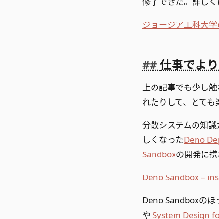
修了できた。詳しく
ジョージア工科大学
仕事でより
上の記事でも少し触
れたりして、とても
分散システムの知識
しくなった
Deno De
Sandbox
の開発に携
Deno Sandbox – inst
Deno Sandb
や
System Design f