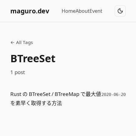
maguro.dev
Home
About
Event
← All Tags
BTreeSet
1 post
Rust の BTreeSet / BTreeMap で最大値
2020-06-20
を素早く取得する方法