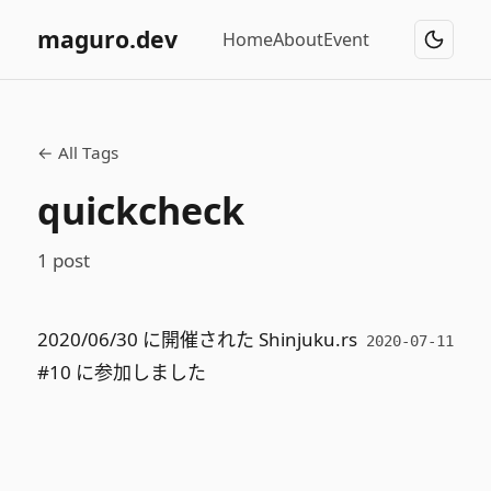
maguro.dev
Home
About
Event
← All Tags
quickcheck
1 post
2020/06/30 に開催された Shinjuku.rs
2020-07-11
#10 に参加しました